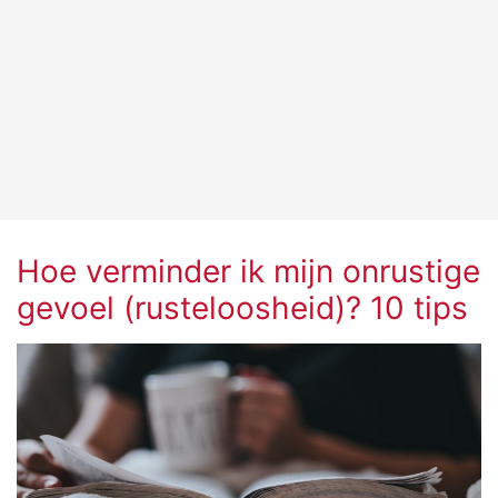
Hoe verminder ik mijn onrustige
gevoel (rusteloosheid)? 10 tips